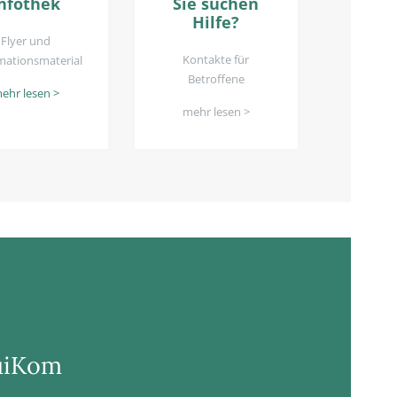
nfothek
Sie suchen
Hilfe?
Flyer und
Kontakte für
mationsmaterial
Betroffene
ehr lesen >
mehr lesen >
suiKom