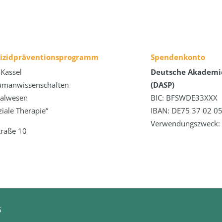
uizidpräventionsprogramm
Spendenkonto
 Kassel
Deutsche Akademie
umanwissenschaften
(DASP)
zialwesen
BIC: BFSWDE33XXX
iale Therapie“
IBAN: DE75 37 02 05
Verwendungszweck: 
traße 10
6