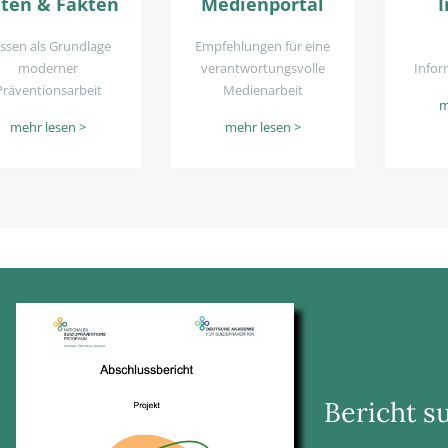
ten & Fakten
Medienportal
I
ssen als Grundlage
Empfehlungen für eine
moderner
verantwortungsvolle
Infor
Präventionsarbeit
Medienarbeit
m
mehr lesen >
mehr lesen >
Bericht 