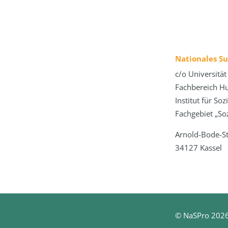
Nationales S
c/o Universität
Fachbereich H
Institut für So
Fachgebiet „Soz
Arnold-Bode-S
34127 Kassel
© NaSPro 202