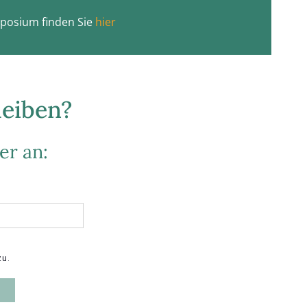
posium finden Sie
hier
leiben?
er an: