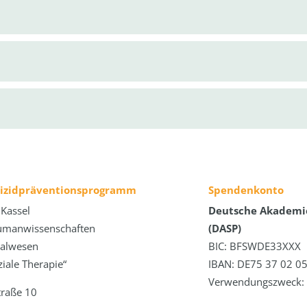
uizidpräventionsprogramm
Spendenkonto
 Kassel
Deutsche Akademie
umanwissenschaften
(DASP)
zialwesen
BIC: BFSWDE33XXX
iale Therapie“
IBAN: DE75 37 02 05
Verwendungszweck: 
traße 10