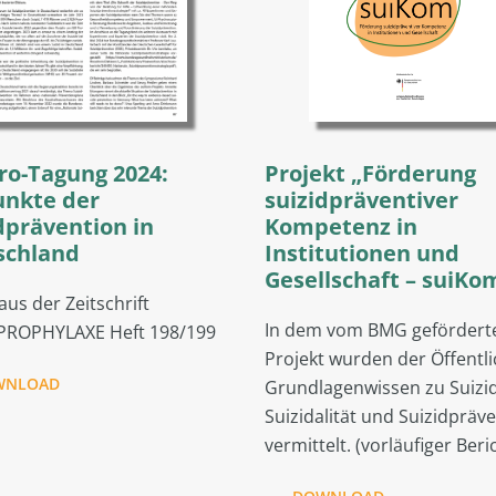
ro-Tagung 2024:
Projekt „Förderung
unkte der
suizidpräventiver
dprävention in
Kompetenz in
schland
Institutionen und
Gesellschaft – suiKo
 aus der Zeitschrift
In dem vom BMG gefördert
PROPHYLAXE Heft 198/199
Projekt wurden der Öffentli
WNLOAD
Grundlagenwissen zu Suizid
Suizidalität und Suizidpräv
vermittelt. (vorläufiger Beri