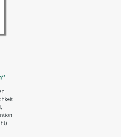
m“
en
chkeit
,
ention
cht)