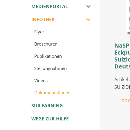
MEDIENPORTAL
INFOTHEK
Flyer
Broschüren
NaSP
Eckp
Publikationen
Suizi
Deut
Stellungnahmen
Artikel
Videos
SUIZID
Dokumentationen
DO
SUILEARNING
WEGE ZUR HILFE