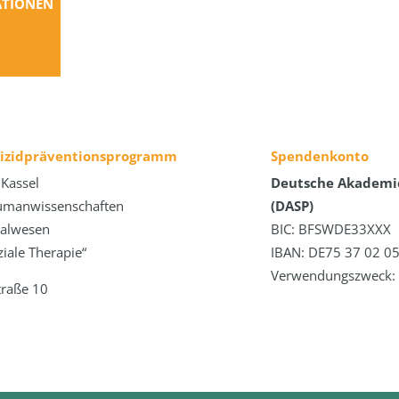
TIONEN
uizidpräventionsprogramm
Spendenkonto
 Kassel
Deutsche Akademie
umanwissenschaften
(DASP)
zialwesen
BIC: BFSWDE33XXX
iale Therapie“
IBAN: DE75 37 02 05
Verwendungszweck: 
traße 10